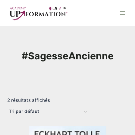
Aller
au
contenu
#SagesseAncienne
2 résultats affichés