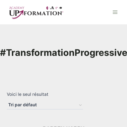
Aller
au
contenu
#TransformationProgressiv
Voici le seul résultat